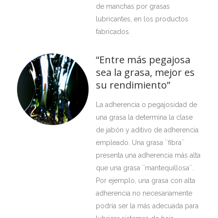
de manchas por grasas
lubricantes, en los productos
fabricados.
“Entre más pegajosa
sea la grasa, mejor es
su rendimiento”
La adherencia o pegajosidad de
una grasa la determina la clase
de jabón y aditivo de adherencia
empleado. Una grasa ``fibra``
presenta una adherencia más alta
que una grasa ``mantequillosa``.
Por ejemplo, una grasa con alta
adherencia no necesariamente
podría ser la más adecuada para