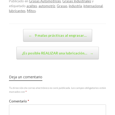
Publicado en
Grasas Automotrices
,
Grasas Industriales
y
etiquetado
aceites
,
automotriz
,
Grasas
,
industria
,
internacional
,
lubricantes
,
Mitos
.
Navegador de artículos
←
9 malas prácticas al engrasar…
¿Es posible REALIZAR una lubricación…
→
Deja un comentario
Tu dirección de correo electrónico no será publicada.
Los campos obligatorios están
marcados con
*
Comentario
*