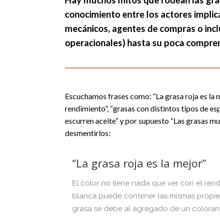
Hay muchos mitos que rodean las gras
conocimiento entre los actores impl
mecánicos, agentes de compras o incl
operacionales) hasta su poca compren
Escuchamos frases como: “La grasa roja es la 
rendimiento”, “grasas con distintos tipos de e
escurren aceite” y por supuesto “Las grasas m
desmentirlos:
“La grasa roja es la mejor”
El color no tiene nada que ver con el rend
blanca puede contener las mismas propied
grasa se debe al agregado de un coloran