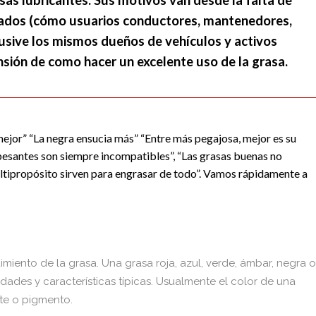
as lubricantes. Sus motivos van desde la falta de
icados (cómo usuarios conductores, mantenedores,
usive los mismos dueños de vehículos y activos
sión de como hacer un excelente uso de la grasa.
mejor” “La negra ensucia más” “Entre más pegajosa, mejor es su
spesantes son siempre incompatibles”, “Las grasas buenas no
ultipropósito sirven para engrasar de todo”. Vamos rápidamente a
imiento de la grasa. Una grasa roja, azul, verde, ámbar, negra o
ades y características típicas. Usualmente el color de una
te o pigmento.