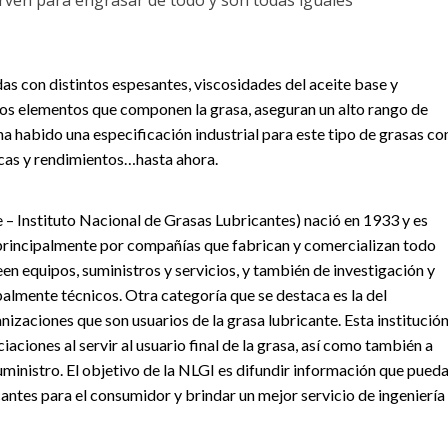
irven para engrasar de todo y son todas iguales”
as con distintos espesantes, viscosidades del aceite base y
 los elementos que componen la grasa, aseguran un alto rango de
ha habido una especificación industrial para este tipo de grasas co
picas y rendimientos…hasta ahora.
 – Instituto Nacional de Grasas Lubricantes) nació en 1933 y es
 principalmente por compañías que fabrican y comercializan todo
en equipos, suministros y servicios, y también de investigación y
almente técnicos. Otra categoría que se destaca es la del
izaciones que son usuarios de la grasa lubricante. Esta institució
aciones al servir al usuario final de la grasa, así como también a
uministro. El objetivo de la NLGI es difundir información que pued
cantes para el consumidor y brindar un mejor servicio de ingeniería