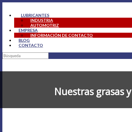
Saltar
al
LUBRICANTES
contenido
INDUSTRIA
AUTOMOTRIZ
EMPRESA
INFORMACIÓN DE CONTACTO
BLOG
CONTACTO
Buscar:
Nuestras grasas y 