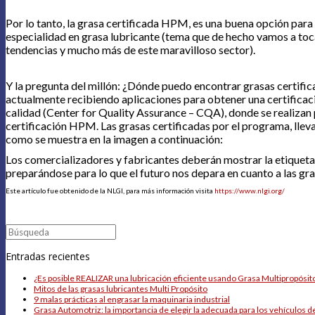
Por lo tanto, la grasa certificada HPM, es una buena opción para
especialidad en grasa lubricante (tema que de hecho vamos a toca
tendencias y mucho más de este maravilloso sector).
Y la pregunta del millón: ¿Dónde puedo encontrar grasas certifica
actualmente recibiendo aplicaciones para obtener una certificació
calidad (Center for Quality Assurance – CQA), donde se realizan p
certificación HPM. Las grasas certificadas por el programa, llev
como se muestra en la imagen a continuación:
Los comercializadores y fabricantes deberán mostrar la etiqueta d
preparándose para lo que el futuro nos depara en cuanto a las gr
Este artículo fue obtenido de la NLGI, para más información visita
https://www.nlgi.org/
Buscar:
Entradas recientes
¿Es posible REALIZAR una lubricación eficiente usando Grasa Multipropósito
Mitos de las grasas lubricantes Multi Propósito
9 malas prácticas al engrasar la maquinaria industrial
Grasa Automotriz: la importancia de elegir la adecuada para los vehículos d