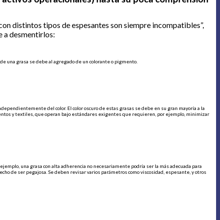
con distintos tipos de espesantes son siempre incompatibles”,
e a desmentirlos:
or de una grasa se debe al agregado de un colorante o pigmento.
independientemente del color. El color oscuro de estas grasas se debe en su gran mayoría a la
limentos y textiles, que operan bajo estándares exigentes que requieren, por ejemplo, minimizar
r ejemplo, una grasa con alta adherencia no necesariamente podría ser la más adecuada para
hecho de ser pegajosa. Se deben revisar varios parámetros como viscosidad, espesante, y otros