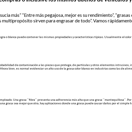
sucia más” “Entre más pegajosa, mejor es su rendimiento”, “grasas 
as multipropósito sirven para engrasar de todo”. Vamos rápidament
, negra o blanca puede contener las mismas propiedades y características típicas. Usualmente el col
robabilidad de contaminación a las piezas que protege, de partículas y otros elementos intrusivos, 
 Ahora bien, es normal evidenciar un alto uso de la grasa color blanco en industrias como las de a
empleado. Una grasa ``fibra`` presenta una adherencia más alta que una grasa ``mantequillosa``. Po
e una grasa sea mejor que otra, hay aplicaciones donde una grasa puede causar daños por el simple 