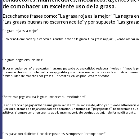
de como hacer un excelente uso de la grasa.
Escuchamos frases como: “La grasa roja es la mejor” “La negra en
“Las grasas buenas no escurren aceite” y por supuesto “Las gras
“La grasa roja es la mejor”
El color no tiene nada que ver con el rendimiento de la grasa. Una grasa roja, azul, verde, ámbar
“La grasa negra ensucia más”
Si por ensuciar se refiere a contaminar, una grasa de buena calidad reduce a niveles mínimos la p
presencia de disulfuro de molibdeno y grafito, y son más comercializables en la industria minera.
probabilidad de manchas por grasas lubricantes, en los productos fabricados.
“Entre más pegajosa sea la grasa, mejor es su rendimiento”
La adherencia o pegajosidad de una grasa la determina la clase de jabón y aditivo de adherencia 
lubricar sistemas de baja velocidad en operación. En últimas, la ``pegajosidad`` no determina qu
aditivos, siempre tener en cuenta que la gran mayoría de equipos trabajan de forma diferente.
“Las grasas con distintos tipos de espesantes, siempre son incompatibles”