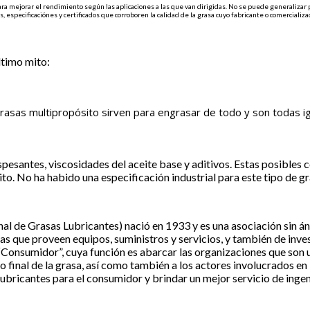
a mejorar el rendimiento según las aplicaciones a las que van dirigidas. No se puede generalizar 
s, especificaciónes y certificados que corroboren la calidad de la grasa cuyo fabricante o comercializ
ltimo mito:
rasas multipropósito sirven para engrasar de todo y son todas i
spesantes, viscosidades del aceite base y aditivos. Estas posibles
to. No ha habido una especificación industrial para este tipo de gra
onal de Grasas Lubricantes) nació en 1933 y es una asociación sin
as que proveen equipos, suministros y servicios, y también de inv
“Consumidor”, cuya función es abarcar las organizaciones que son us
o final de la grasa, así como también a los actores involucrados en 
bricantes para el consumidor y brindar un mejor servicio de ingenie