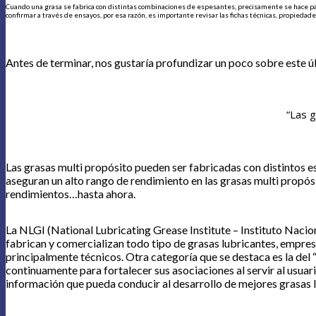
Cuando una grasa se fabrica con distintas combinaciones de espesantes, precisamente se hace par
confirmar a través de ensayos, por esa razón, es importante revisar las fichas técnicas, propiedade
Antes de terminar, nos gustaría profundizar un poco sobre este ú
“Las g
Las grasas multi propósito pueden ser fabricadas con distintos e
aseguran un alto rango de rendimiento en las grasas multi propósi
rendimientos…hasta ahora.
La NLGI (National Lubricating Grease Institute – Instituto Naci
fabrican y comercializan todo tipo de grasas lubricantes, empres
principalmente técnicos. Otra categoría que se destaca es la del 
continuamente para fortalecer sus asociaciones al servir al usuari
información que pueda conducir al desarrollo de mejores grasas lu