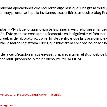
 muchas aplicaciones que requieren algo más que “una grasa multi p
r muy pronto, así que lo invitamos a suscribirse a nuestro blog Pro
das HPM? Bueno, aún no existe la primera. Verá, el programa fue re
n. Este proceso consiste básicamente en lo siguiente: el fabricant
ruebas de laboratorio, con el fin de verificar que la grasa cumple 
arán la marca registrada HPM, que muestra la aprobación desde la 
e la certificación en sus envases y aparecerán en el sitio web de 
asas multi propósito, o mejor dicho, multi uso HPM.
 en todos los procesos de lubricación Industrial?
e carga pesada.