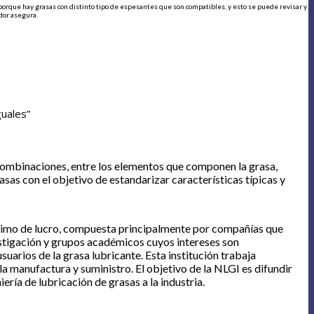
porque hay grasas con distinto tipo de espesantes que son compatibles, y esto se puede revisar y
ador asegura.
guales”
 combinaciones, entre los elementos que componen la grasa,
sas con el objetivo de estandarizar características típicas y
 ánimo de lucro, compuesta principalmente por compañías que
estigación y grupos académicos cuyos intereses son
uarios de la grasa lubricante. Esta institución trabaja
la manufactura y suministro. El objetivo de la NLGI es difundir
ría de lubricación de grasas a la industria.