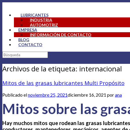
Saltar
al
LUBRICANTES
contenido
INDUSTRIA
AUTOMOTRIZ
EMPRESA
INFORMACIÓN DE CONTACTO
BLOG
CONTACTO
Buscar:
Archivos de la etiqueta:
internacional
Mitos de las grasas lubricantes Multi Propósito
Publicado el
noviembre 25, 2021
diciembre 16, 2021
por
ana
Mitos sobre las gras
Hay muchos mitos que rodean las grasas lubricantes.
conductores, mantenedores, mecánicos, agentes de c