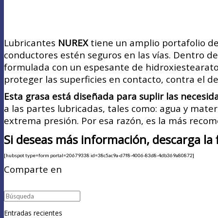
Lubricantes
NUREX
tiene un amplio portafolio de
conductores estén seguros en las vías. Dentro d
formulada con un espesante de hidroxiestearato d
proteger las superficies en contacto, contra el des
Esta grasa está diseñada para suplir las necesid
a las partes lubricadas, tales como: agua y mate
extrema presión. Por esa razón, es la más recom
Si deseas más información, descarga la 
[hubspot type=form portal=20679338 id=38c5ac9a-d7f8-4006-83d8-4db369a80872]
Comparte en
Buscar:
Entradas recientes