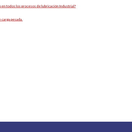
 en todos los procesos de lubricación Industrial?
e carga pesada.