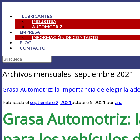
Saltar
al
LUBRICANTES
contenido
INDUSTRIA
AUTOMOTRIZ
EMPRESA
INFORMACIÓN DE CONTACTO
BLOG
CONTACTO
Buscar:
Archivos mensuales:
septiembre 2021
Grasa Automotriz: la importancia de elegir la ad
Publicado el
septiembre 2, 2021
octubre 5, 2021
por
ana
Grasa Automotriz: l
para los vehículos 