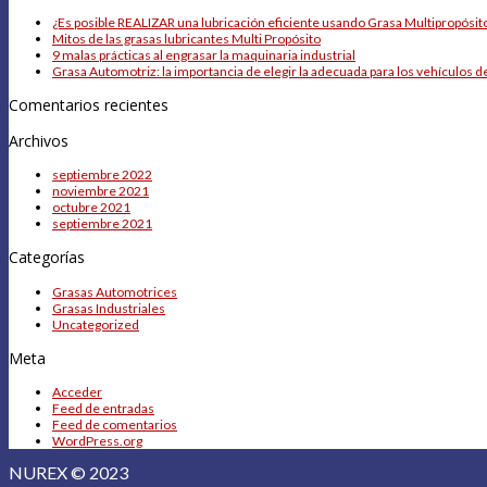
¿Es posible REALIZAR una lubricación eficiente usando Grasa Multipropósito
Mitos de las grasas lubricantes Multi Propósito
9 malas prácticas al engrasar la maquinaria industrial
Grasa Automotriz: la importancia de elegir la adecuada para los vehículos d
Comentarios recientes
Archivos
septiembre 2022
noviembre 2021
octubre 2021
septiembre 2021
Categorías
Grasas Automotrices
Grasas Industriales
Uncategorized
Meta
Acceder
Feed de entradas
Feed de comentarios
WordPress.org
NUREX © 2023